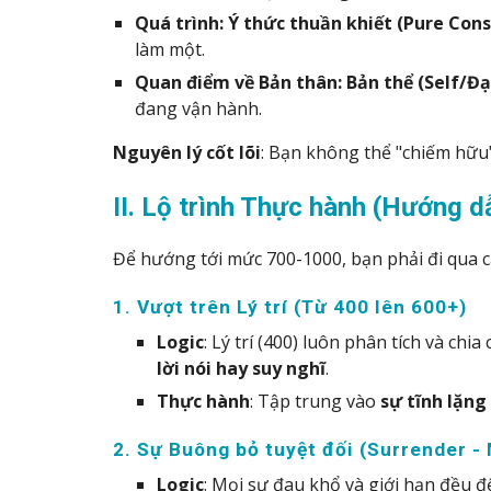
Quá trình:
Ý thức thuần khiết (Pure Cons
làm một.
Quan điểm về Bản thân:
Bản thể (Self/Đạ
đang vận hành.
Nguyên lý cốt lõi
: Bạn không thể "chiếm hữu"
II. Lộ trình Thực hành (Hướng d
Để hướng tới mức 700-1000, bạn phải đi qua 
1. Vượt trên Lý trí (Từ 400 lên 600+)
Logic
: Lý trí (400) luôn phân tích và ch
lời nói hay suy nghĩ
.
Thực hành
: Tập trung vào
sự tĩnh lặng
2. Sự Buông bỏ tuyệt đối (Surrender -
Logic
: Mọi sự đau khổ và giới hạn đều đế