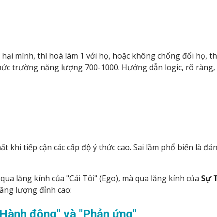
i mình, thì hoà làm 1 với họ, hoặc không chống đối họ, thì 
mức trường năng lượng 700-1000. Hướng dẫn logic, rõ ràng, 
t khi tiếp cận các cấp độ ý thức cao. Sai lầm phổ biến là đ
 qua lăng kính của "Cái Tôi" (Ego), mà qua lăng kính của
Sự 
ăng lượng đỉnh cao:
a "Hành động" và "Phản ứng"