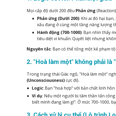
Mọi cấp độ dưới 200 đều
Phản ứng
(Reaction
Phản ứng (Dưới 200)
: Khi ai đó hại bạn
xấu đang ở cùng một tầng năng lượng t
Hành động (700-1000)
: Bạn nhìn thấy m
tiêu diệt vi khuẩn: Quyết liệt nhưng khô
Nguyên tắc
: Bạn có thể tống một kẻ phạm tội
2. "Hoà làm một" không phải là "
Trong trạng thái Giác ngộ, "Hoà làm một" ngh
(Unconsciousness)
cực độ.
Logic
: Bạn "hoà hợp" với bản chất linh hồ
Ví dụ
: Nếu một người bị tâm thần tấn công
biết mình đang làm gì". Ở mức 700-1000, 
3. Cách xử lý cụ thể (Lộ trình Lo