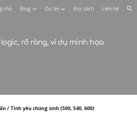
g chủ
Blog
Dự án
Đọc sách
Liên hệ
ion
gic, rõ ràng, ví dụ minh họa
ẩn / Tình yêu chúng sinh (500, 540, 600)