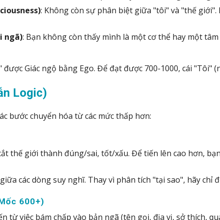
ciousness)
: Không còn sự phân biệt giữa "tôi" và "thế giới"
i ngã)
: Bạn không còn thấy mình là một cơ thể hay một tâm t
 được Giác ngộ bằng Ego. Để đạt được 700-1000, cái "Tôi" 
ẫn Logic)
các bước chuyển hóa từ các mức thấp hơn:
ia cắt thế giới thành đúng/sai, tốt/xấu. Để tiến lên cao hơn, 
giữa các dòng suy nghĩ. Thay vì phân tích "tại sao", hãy chỉ 
 Mốc 600+)
n từ việc bám chấp vào bản ngã (tên gọi, địa vị, sở thích, qu