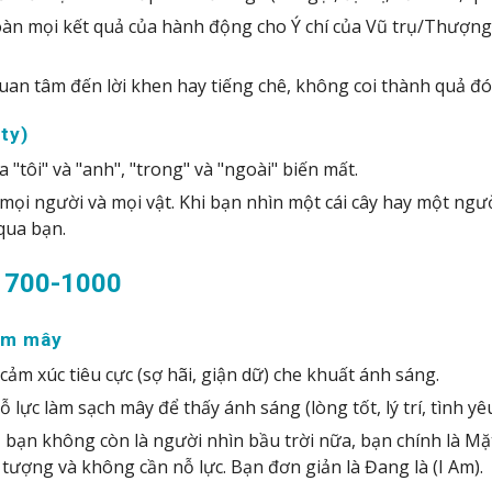
oàn mọi kết quả của hành động cho Ý chí của Vũ trụ/Thượng
an tâm đến lời khen hay tiếng chê, không coi thành quả đó l
ty)
 "tôi" và "anh", "trong" và "ngoài" biến mất.
 mọi người và mọi vật. Khi bạn nhìn một cái cây hay một ng
qua bạn.
ái 700-1000
đám mây
cảm xúc tiêu cực (sợ hãi, giận dữ) che khuất ánh sáng.
nỗ lực làm sạch mây để thấy ánh sáng (lòng tốt, lý trí, tình yêu
, bạn không còn là người nhìn bầu trời nữa, bạn chính là Mặ
 tượng và không cần nỗ lực. Bạn đơn giản là Đang là (I Am).