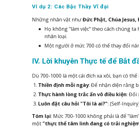
Ví dụ 2: Các Bậc Thầy Vĩ đại
Những nhân vật như
Đức Phật, Chúa Jesus,
Họ không "làm việc" theo cách chúng ta 
nhân loại.
Một người ở mức 700 có thể thay đổi năn
IV. Lời khuyên Thực tế để Bắt đ
Dù 700-1000 là một cái đích xa xôi, bạn có thể
Thiền định mỗi ngày
: Để nhận diện rằng b
Thực hành lòng trắc ẩn vô điều kiện
: Đối
Luôn đặt câu hỏi "Tôi là ai?"
: (Self-Inquir
Tóm lại
: Mức 700-1000 không phải là để "làm"
một
"thực thể tâm linh đang có trải nghiệ