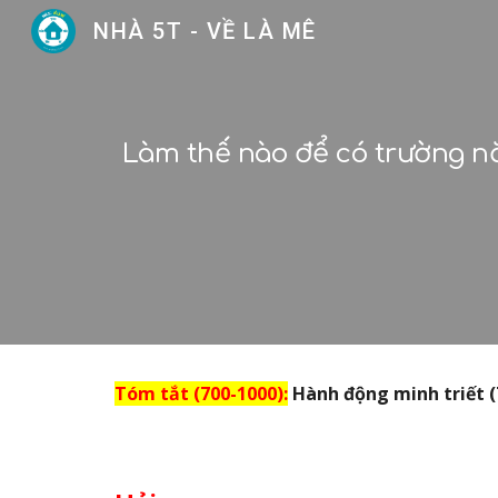
NHÀ 5T - VỀ LÀ MÊ
Sk
Làm thế nào để có trường nă
Tóm tắt (
700-1000
):
Hành động minh triết (7