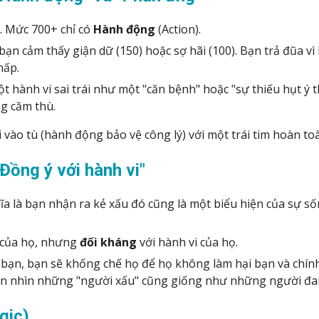
). Mức 700+ chỉ có
Hành động
(Action).
, bạn cảm thấy giận dữ (150) hoặc sợ hãi (100). Bạn trả đũa v
hấp.
ột hành vi sai trái như một "căn bệnh" hoặc "sự thiếu hụt ý
ng căm thù.
 vào tù (hành động bảo vệ công lý) với một trái tim hoàn toàn
Đồng ý với hành vi"
ĩa là bạn nhận ra kẻ xấu đó cũng là một biểu hiện của sự 
n của họ, nhưng
đối kháng
với hành vi của họ.
 bạn, bạn sẽ khống chế họ để họ không làm hại bạn và chín
bạn nhìn những "người xấu" cũng giống như những người đa
gic)