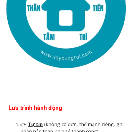
Lưu trình hành động
👉
Tự tin
(không cô đơn, thế mạnh riêng, ghi
nh
ận bản thân
, chia sẻ thành công)