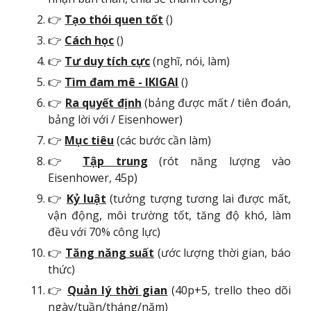
👉
Tạo t
hói quen tốt
()
👉
Cách học
()
👉
T
ư duy t
ích cực
(nghĩ, nói, làm)
👉
Tìm đam mê -
IKIGAI
()
👉
Ra quyết định
(bảng được mất / tiên đoán,
bảng lời với /
Eisenhower
)
👉
Mục tiêu
(các bước cần làm)
👉
Tập trung
(rót năng lượng vào
Eisenhower, 45p
)
👉
Kỷ luật
(tưởng tượng tương lai được mất,
vận động, môi trường tốt, tăng độ khó, làm
đều với 70% công lực)
👉
T
ăng năng suất
(ước lượng thời gian, báo
thức)
👉
Quản lý thời gian
(40p+5, trello theo dõi
ngày/tuần/tháng/năm)