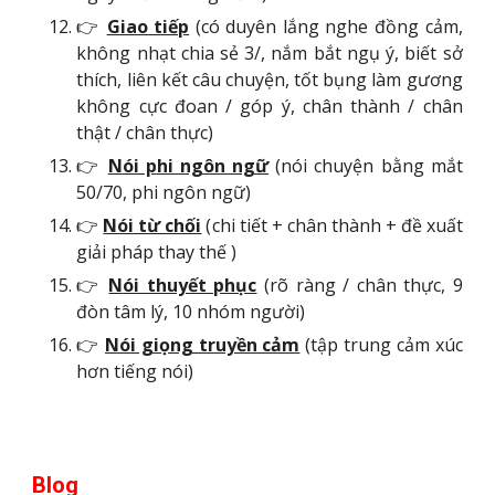
👉
Giao tiếp
(có duyên lắng nghe đồng cảm,
không nhạt chia sẻ 3/, nắm bắt ngụ ý, biết sở
thích, liên kết câu chuyện, tốt bụng làm gương
không cực đoan / góp ý, chân thành / chân
thật / chân thực)
👉
N
ói p
hi ng
ôn ngữ
(
nói chuyện bằng mắt
50/70
,
phi ngôn ngữ
)
👉
Nói từ chối
(
chi tiết + chân thành + đề xuất
giải pháp thay thế
)
👉
N
ói t
huyết phục
(rõ ràng / chân thực, 9
đòn tâm lý, 10 nhóm người)
👉
N
ói giọng truyền cảm
(tập trung cảm xúc
hơn tiếng nói)
Blog