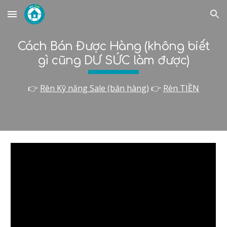
Skip to main content
Skip to navigation
Cách Bán Được Hàng (không biết
gì cũng DƯ SỨC làm được)
👉
Rèn K
ỹ năng Sale (bán hàng)
👉
Rèn TIỀN